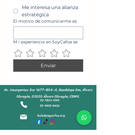
Me interesa una alianza
estratégica
El motivo de comunicarme es
M i experiencia en SoyCafoe es
Enviar
Av. Insurgentes Sur
1677-804
-A, Guadalupe Inn, Álvaro
Obregón, 01020 Álvaro Obregón, CDMX.
55 7824 1999
55 4905 8426
hola@soycafoe.org